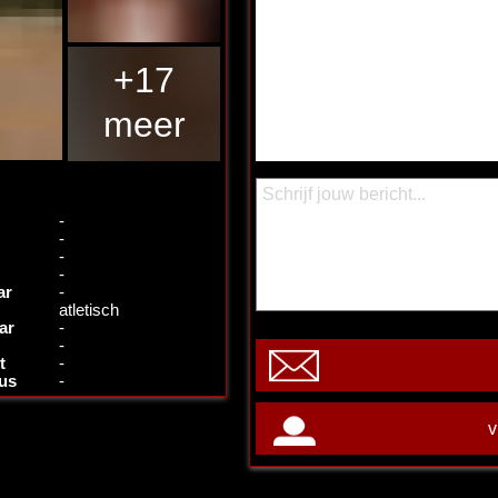
+17
meer
-
-
-
-
ar
-
atletisch
ar
-
-
t
-
tus
-
v