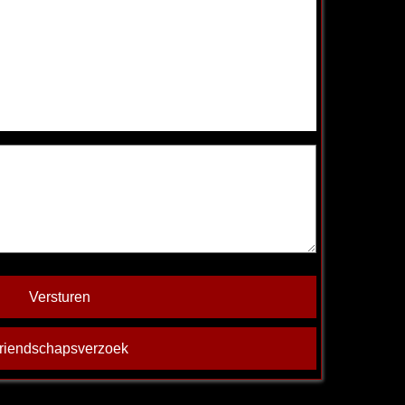
Versturen
riendschapsverzoek