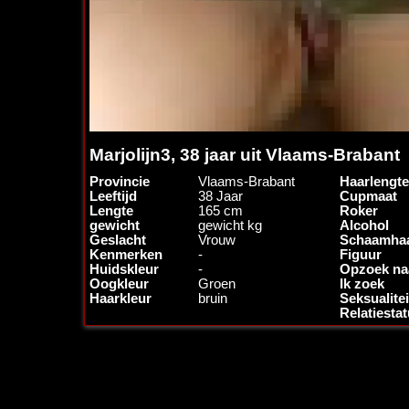
Marjolijn3, 38 jaar uit Vlaams-Brabant
Provincie
Vlaams-Brabant
Haarlengte
Leeftijd
38 Jaar
Cupmaat
Lengte
165 cm
Roker
gewicht
gewicht kg
Alcohol
Geslacht
Vrouw
Schaamha
Kenmerken
-
Figuur
Huidskleur
-
Opzoek na
Oogkleur
Groen
Ik zoek
Haarkleur
bruin
Seksualitei
Relatiesta